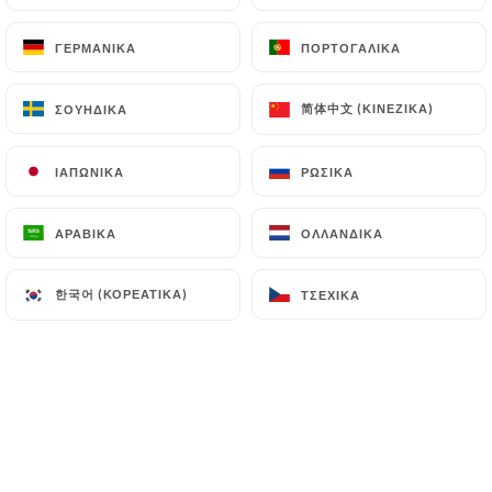
EL
ΜΕΝΟΎ
ΓΕΡΜΑΝΙΚΆ
ΓΕΡΜΑΝΙΚΆ
ΠΟΡΤΟΓΑΛΙΚΆ
ΠΟΡΤΟΓΑΛΙΚΆ
简体中文 (ΚΙΝΈΖΙΚΑ)
简体中文 (ΚΙΝΈΖΙΚΑ)
ΣΟΥΗΔΙΚΆ
ΣΟΥΗΔΙΚΆ
ΙΑΠΩΝΙΚΆ
ΙΑΠΩΝΙΚΆ
ΡΩΣΙΚΆ
ΡΩΣΙΚΆ
/
ΑΡΧΙΚΉ
ΦΩΤΟΓΡΑΦΊΕΣ
Φωτογραφίες
ΑΡΑΒΙΚΆ
ΑΡΑΒΙΚΆ
ΟΛΛΑΝΔΙΚΆ
ΟΛΛΑΝΔΙΚΆ
한국어 (ΚΟΡΕΆΤΙΚΑ)
한국어 (ΚΟΡΕΆΤΙΚΑ)
ΤΣΈΧΙΚΑ
ΤΣΈΧΙΚΑ