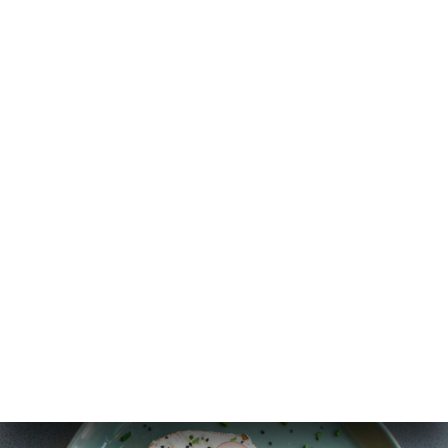
ー
約
ャ
リ
ビ
ー