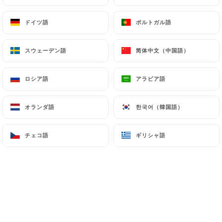
メニュー
JA
ドイツ語
ドイツ語
ポルトガル語
ポルトガル語
スウェーデン語
スウェーデン語
简体中文（中国語）
简体中文（中国語）
ロシア語
ロシア語
アラビア語
アラビア語
/
ホーム
ギャラリー
ギャラリー
オランダ語
オランダ語
한국어（韓国語）
한국어（韓国語）
チェコ語
チェコ語
ギリシャ語
ギリシャ語