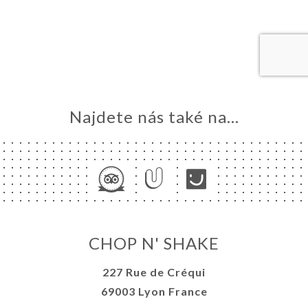
MŮ
VOVAT
ERIE
ENZE
ÍDKA
TAKT
Najdete nás také na...
CHOP N' SHAKE
227 Rue de Créqui
69003 Lyon France