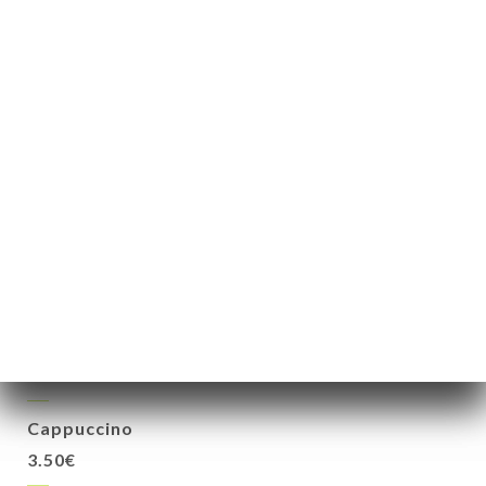
Fondant au chocolat
4.20€
BOİSSONS 🧃
Chocolat chaud
3.00€
Matcha latte
3.50€
Cappuccino
3.50€