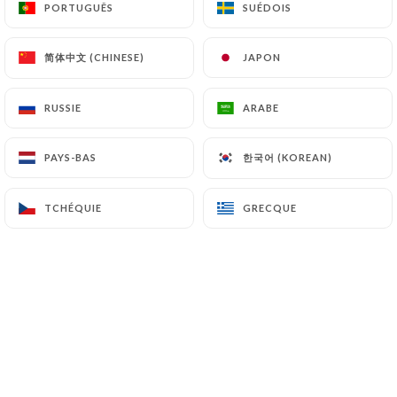
Assiette Salée
PORTUGUÊS
PORTUGUÊS
SUÉDOIS
SUÉDOIS
Pain aux céréales, écrasé d'avocat, œuf poché,
Feta, pickles d'oignons, ciboulettes et grenadines
简体中文 (CHINESE)
简体中文 (CHINESE)
JAPON
JAPON
10.00€
RUSSIE
RUSSIE
ARABE
ARABE
Classy toast
Tarte fine aux oignons, anchois et olives
한국어 (KOREAN)
한국어 (KOREAN)
PAYS-BAS
PAYS-BAS
10.00€
TCHÉQUIE
TCHÉQUIE
GRECQUE
GRECQUE
Chickpea toast
Foie gras en terrine, accompagné de pain grillé et
de confiture d'oignons
8.00€
Pink toast
Pain aux céréales, tapenade de betteraves à la