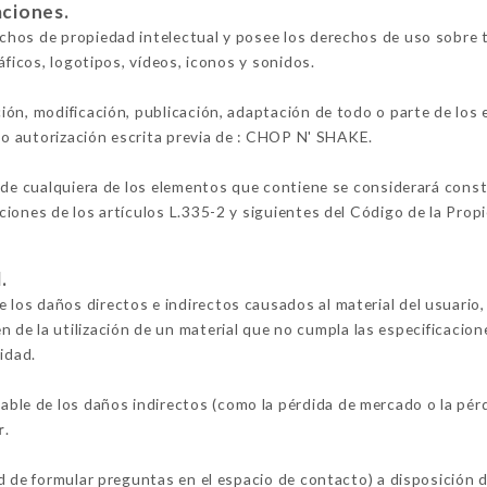
aciones.
hos de propiedad intelectual y posee los derechos de uso sobre to
áficos, logotipos, vídeos, iconos y sonidos.
ión, modificación, publicación, adaptación de todo o parte de los
lvo autorización escrita previa de : CHOP N' SHAKE.
 de cualquiera de los elementos que contiene se considerará constit
iones de los artículos L.335-2 y siguientes del Código de la Propi
.
s daños directos e indirectos causados al material del usuario, a
en de la utilización de un material que no cumpla las especificacion
idad.
e de los daños indirectos (como la pérdida de mercado o la pérd
r
.
ad de formular preguntas en el espacio de contacto) a disposición