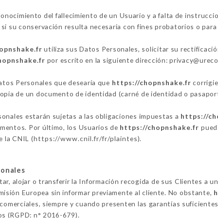
onocimiento del fallecimiento de un Usuario y a falta de instrucci
si su conservación resulta necesaria con fines probatorios o para 
hopnshake.fr
utiliza sus Datos Personales, solicitar su rectificaci
hopnshake.fr
por escrito en la siguiente dirección: privacy@ure
 Datos Personales que desearía que
https://chopnshake.fr
corrigie
copia de un documento de identidad (carné de identidad o pasaport
sonales estarán sujetas a las obligaciones impuestas a
https://c
mentos. Por último, los Usuarios de
https://chopnshake.fr
puede
e la CNIL (
https://www.cnil.fr/fr/plaintes
).
sonales
ar, alojar o transferir la Información recogida de sus Clientes a u
isión Europea sin informar previamente al cliente. No obstante,
h
 comerciales, siempre y cuando presenten las garantías suficientes
os (RGPD: n° 2016-679).