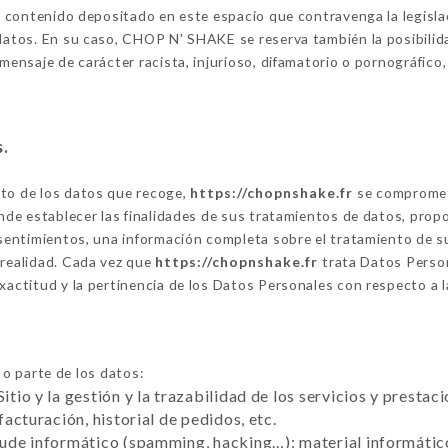
do contenido depositado en este espacio que contravenga la legislac
datos. En su caso, CHOP N' SHAKE se reserva también la posibilidad
 mensaje de carácter racista, injurioso, difamatorio o pornográfic
s.
nto de los datos que recoge,
https://chopnshake.fr
se compromete
onde establecer las finalidades de sus tratamientos de datos, prop
onsentimientos, una información completa sobre el tratamiento de
 realidad. Cada vez que
https://chopnshake.fr
trata Datos Perso
xactitud y la pertinencia de los Datos Personales con respecto a l
o parte de los datos:
Sitio y la gestión y la trazabilidad de los servicios y presta
 facturación, historial de pedidos, etc.
raude informático (spamming, hacking…): material informático