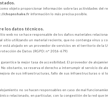
estados.
como objeto proporcionar información sobre las actividades del
://chopnshake.fr
información lo más precisa posible.
re los datos técnicos.
l sitio web no se hace responsable de los daños materiales relacionad
al sitio utilizando un material reciente, que no contenga virus y 
fr
está alojado en un proveedor de servicios en el territorio de la
Protección de Datos (RGPD: n° 2016-679)
 garantice la mejor tasa de accesibilidad. El proveedor de alojamie
o. No obstante, se reserva el derecho a interrumpir el servicio de 
ejora de sus infraestructuras, fallo de sus infraestructuras o si l
alojamiento no se hacen responsables en caso de mal funcionamient
fónico relacionado, en particular, con la congestión de la red que im