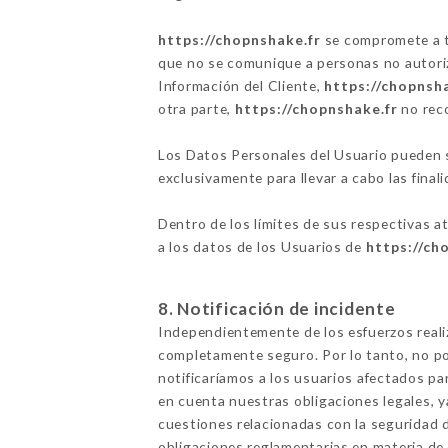
https://chopnshake.fr
se compromete a to
que no se comunique a personas no autoriza
Información del Cliente,
https://chopnsh
otra parte,
https://chopnshake.fr
no reco
Los Datos Personales del Usuario pueden se
exclusivamente para llevar a cabo las finali
Dentro de los límites de sus respectivas a
a los datos de los Usuarios de
https://ch
8. Notificación de incidente
Independientemente de los esfuerzos real
completamente seguro. Por lo tanto, no po
notificaríamos a los usuarios afectados p
en cuenta nuestras obligaciones legales, 
cuestiones relacionadas con la seguridad d
obligaciones reglamentarias en materia de 