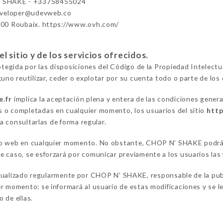
 SHAKE - +33758455024
eveloper@udevweb.co
100 Roubaix. https://www.ovh.com/
 sitio y de los servicios ofrecidos.
rotegida por las disposiciones del Código de la Propiedad Intelect
uno reutilizar, ceder o explotar por su cuenta todo o parte de los 
e.fr
implica la aceptación plena y entera de las condiciones gener
 o completadas en cualquier momento, los usuarios del sitio
http
 a consultarlas de forma regular.
io web en cualquier momento. No obstante, CHOP N' SHAKE podrá d
 caso, se esforzará por comunicar previamente a los usuarios las 
ualizado regularmente por CHOP N' SHAKE, responsable de la pub
r momento: se informará al usuario de estas modificaciones y se le
 de ellas.