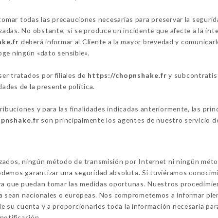
mar todas las precauciones necesarias para preservar la seguridad
das. No obstante, si se produce un incidente que afecte a la integ
ake.fr
deberá informar al Cliente a la mayor brevedad y comunicar
ge ningún «dato sensible».
r tratados por filiales de
https://chopnshake.fr
y subcontratist
dades de la presente política.
tribuciones y para las finalidades indicadas anteriormente, las pr
opnshake.fr
son principalmente los agentes de nuestro servicio de
izados, ningún método de transmisión por Internet ni ningún mét
demos garantizar una seguridad absoluta. Si tuviéramos conocimi
ara que puedan tomar las medidas oportunas. Nuestros procedimien
ya sean nacionales o europeas. Nos comprometemos a informar ple
e su cuenta y a proporcionarles toda la información necesaria par
notificación.