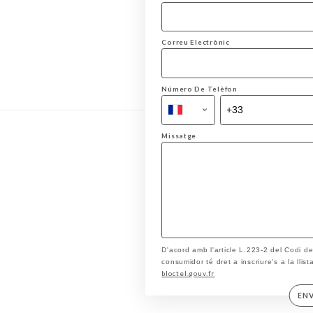
Correu Electrònic
Número De Telèfon
Missatge
D'acord amb l'article L.223-2 del Codi d
consumidor té dret a inscriure's a la llis
bloctel.gouv.fr
EN