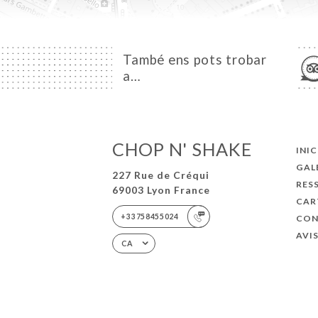
També ens pots trobar
a…
CHOP N' SHAKE
INIC
GAL
227 Rue de Créqui
RES
69003 Lyon France
CAR
+33758455024
CON
AVI
CA