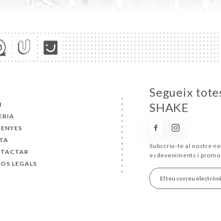
Segueix tote
I
SHAKE
ERIA
SENYES
TA
Subscriu-te al nostre ne
TACTAR
esdeveniments i promo
SOS LEGALS