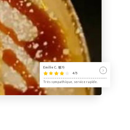
Emilie C. 평가
4/5
Très sympathique, service rapide.